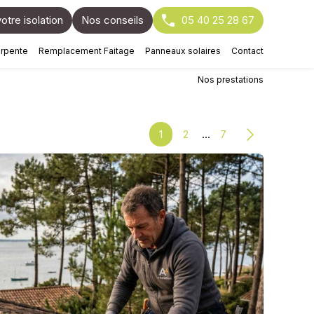
otre isolation
Nos conseils
05 40 25 28 67
arpente
Remplacement Faitage
Panneaux solaires
Contact
Nos prestations
1
2
7
...