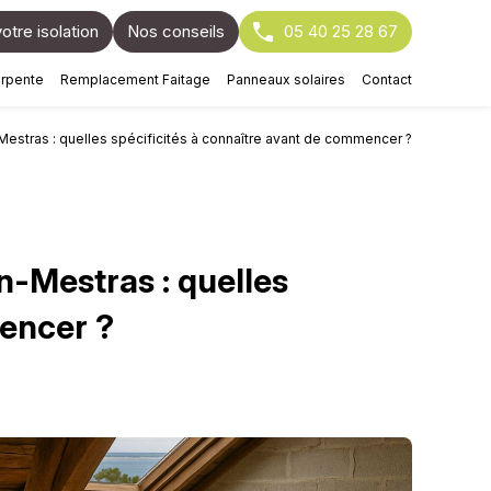
otre isolation
Nos conseils
05 40 25 28 67
arpente
Remplacement Faitage
Panneaux solaires
Contact
estras : quelles spécificités à connaître avant de commencer ?
n-Mestras : quelles
mencer ?