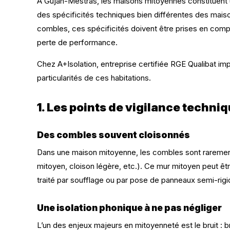
À Gujan-Mestras, les maisons mitoyennes constituent u
des spécificités techniques bien différentes des maisons 
combles, ces spécificités doivent être prises en compt
perte de performance.
Chez A+Isolation, entreprise certifiée RGE Qualibat i
particularités de ces habitations.
1. Les points de vigilance techni
Des combles souvent cloisonnés
Dans une maison mitoyenne, les combles sont rarement 
mitoyen, cloison légère, etc.). Ce mur mitoyen peut êtr
traité par soufflage ou par pose de panneaux semi-rigi
Une isolation phonique à ne pas négliger
L’un des enjeux majeurs en mitoyenneté est le bruit : b