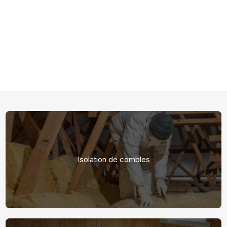
saisies soient traitées par
A+ ISOLATION
dans le cadre de
ma demande de contact et de la relation commerciale qui
peut en découler.
En savoir plus en consultant notre
politique de confidentialité.
*
Isolation de combles