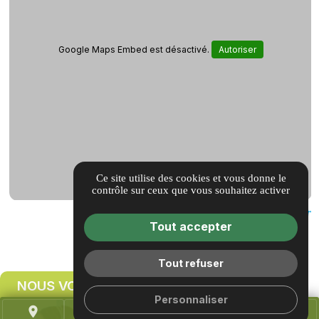
Google Maps Embed est désactivé.
Autoriser
Ce site utilise des cookies et vous donne le
contrôle sur ceux que vous souhaitez activer
Tout accepter
Tout refuser
NOUS VOUS RAPPELONS
Personnaliser
place
call
mail
home